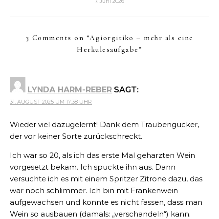
7. Juni 2026
3 Comments on “
Agiorgitiko – mehr als eine
Herkulesaufgabe
”
LYNDA HARM-REBER
SAGT:
31. AUGUST 2025 UM 17:38 UHR
Wieder viel dazugelernt! Dank dem Traubengucker,
der vor keiner Sorte zurückschreckt.
Ich war so 20, als ich das erste Mal geharzten Wein
vorgesetzt bekam. Ich spuckte ihn aus. Dann
versuchte ich es mit einem Spritzer Zitrone dazu, das
war noch schlimmer. Ich bin mit Frankenwein
aufgewachsen und konnte es nicht fassen, dass man
Wein so ausbauen (damals: „verschandeln“) kann.