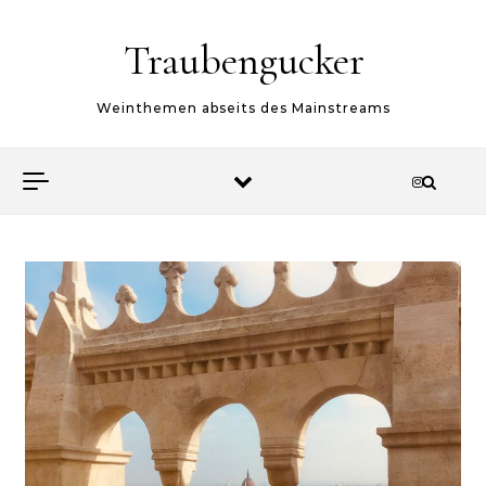
Skip to content
Traubengucker
Weinthemen abseits des Mainstreams