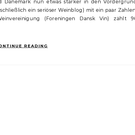
nd Dänemark nun etwas stärker in den Vordergrun
schließlich ein seriöser Weinblog) mit ein paar Zahlen
invereinigung (Foreningen Dansk Vin) zählt 9
ONTINUE READING