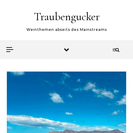
Skip to content
Traubengucker
Weinthemen abseits des Mainstreams