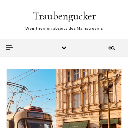
Skip to content
Traubengucker
Weinthemen abseits des Mainstreams