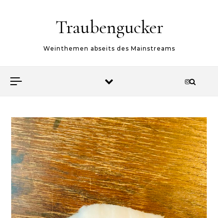
Skip to content
Traubengucker
Weinthemen abseits des Mainstreams