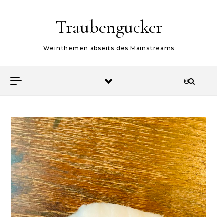
Skip to content
Traubengucker
Weinthemen abseits des Mainstreams