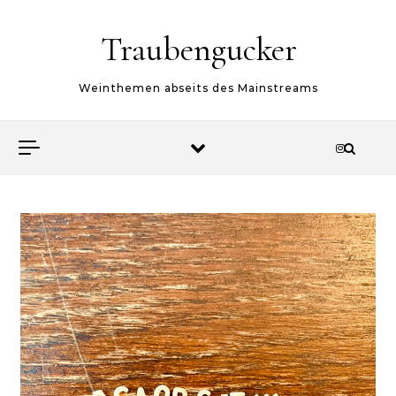
Skip to content
Traubengucker
Weinthemen abseits des Mainstreams