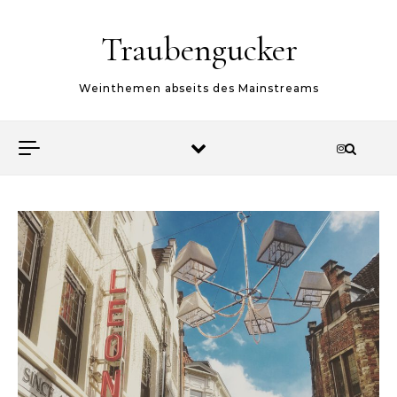
Skip to content
Traubengucker
Weinthemen abseits des Mainstreams