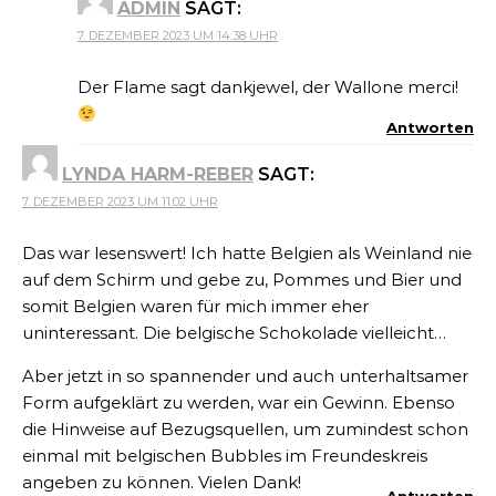
ADMIN
SAGT:
7. DEZEMBER 2023 UM 14:38 UHR
Der Flame sagt dankjewel, der Wallone merci!
Antworten
LYNDA HARM-REBER
SAGT:
7. DEZEMBER 2023 UM 11:02 UHR
Das war lesenswert! Ich hatte Belgien als Weinland nie
auf dem Schirm und gebe zu, Pommes und Bier und
somit Belgien waren für mich immer eher
uninteressant. Die belgische Schokolade vielleicht…
Aber jetzt in so spannender und auch unterhaltsamer
Form aufgeklärt zu werden, war ein Gewinn. Ebenso
die Hinweise auf Bezugsquellen, um zumindest schon
einmal mit belgischen Bubbles im Freundeskreis
angeben zu können. Vielen Dank!