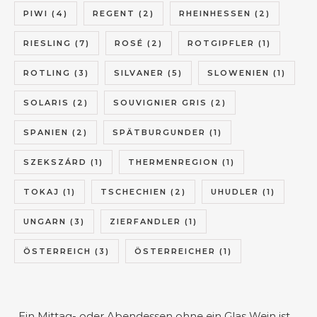
PIWI
(4)
REGENT
(2)
RHEINHESSEN
(2)
RIESLING
(7)
ROSÉ
(2)
ROTGIPFLER
(1)
ROTLING
(3)
SILVANER
(5)
SLOWENIEN
(1)
SOLARIS
(2)
SOUVIGNIER GRIS
(2)
SPANIEN
(2)
SPÄTBURGUNDER
(1)
SZEKSZÁRD
(1)
THERMENREGION
(1)
TOKAJ
(1)
TSCHECHIEN
(2)
UHUDLER
(1)
UNGARN
(3)
ZIERFANDLER
(1)
ÖSTERREICH
(3)
ÖSTERREICHER
(1)
„Ein Mittag- oder Abendessen ohne ein Glas Wein ist