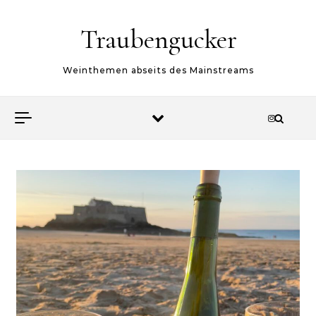
Skip to content
Traubengucker
Weinthemen abseits des Mainstreams