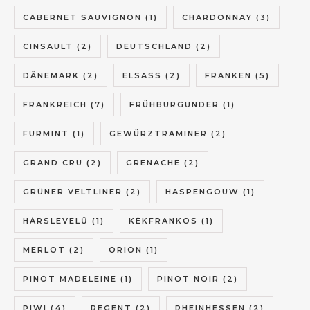
CABERNET SAUVIGNON
(1)
CHARDONNAY
(3)
CINSAULT
(2)
DEUTSCHLAND
(2)
DÄNEMARK
(2)
ELSASS
(2)
FRANKEN
(5)
FRANKREICH
(7)
FRÜHBURGUNDER
(1)
FURMINT
(1)
GEWÜRZTRAMINER
(2)
GRAND CRU
(2)
GRENACHE
(2)
GRÜNER VELTLINER
(2)
HASPENGOUW
(1)
HÁRSLEVELŰ
(1)
KÉKFRANKOS
(1)
MERLOT
(2)
ORION
(1)
PINOT MADELEINE
(1)
PINOT NOIR
(2)
PIWI
(4)
REGENT
(2)
RHEINHESSEN
(2)