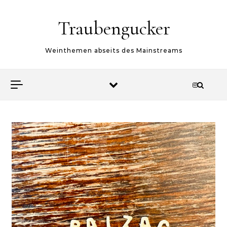
Skip to content
Traubengucker
Weinthemen abseits des Mainstreams