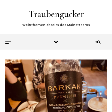
Skip to content
Traubengucker
Weinthemen abseits des Mainstreams