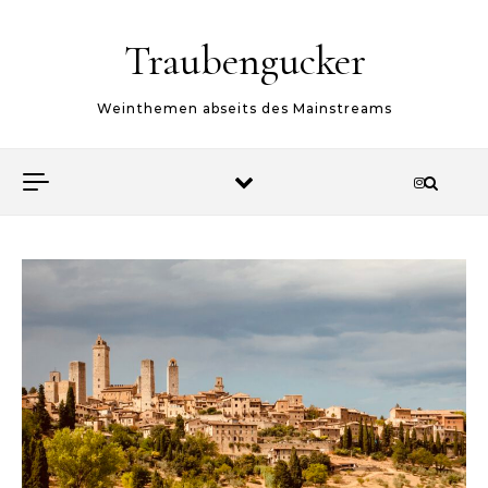
Skip to content
Traubengucker
Weinthemen abseits des Mainstreams