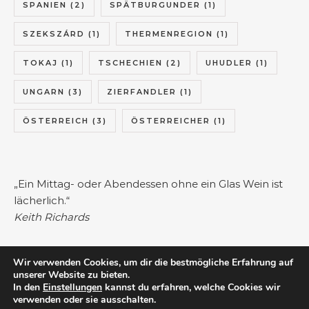
SPANIEN
(2)
SPÄTBURGUNDER
(1)
SZEKSZÁRD
(1)
THERMENREGION
(1)
TOKAJ
(1)
TSCHECHIEN
(2)
UHUDLER
(1)
UNGARN
(3)
ZIERFANDLER
(1)
ÖSTERREICH
(3)
ÖSTERREICHER
(1)
„Ein Mittag- oder Abendessen ohne ein Glas Wein ist
lächerlich.“
Keith Richards
Wir verwenden Cookies, um dir die bestmögliche Erfahrung auf
unserer Website zu bieten.
In den
Einstellungen
kannst du erfahren, welche Cookies wir
"Schade, dass man einen Wein nicht streicheln kann." Kurt
verwenden oder sie ausschalten.
Tucholsky