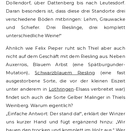
Dollendorf, über Dattenberg bis nach Leutesdorf.
Daran besonders ist, dass diese drei Standorte drei
verschiedene Böden mitbringen: Lehm, Grauwacke
und Schiefer. Drei Rieslinge, drei komplett
unterschiedliche Weine!“
Ähnlich wie Felix Pieper ruht sich Thiel aber auch
nicht auf dem Geschäft mit dem Riesling aus. Neben
Auxerrois, Blauem Arbst (eine Spätburgunder-
Mutation),
Schwarzblauem Riesling
(eine fast
ausgestorbene Sorte, die vor der kleinen Eiszeit
unter anderem in
Lothringen
-Elsass verbreitet war)
findet sich auch die Sorte Gelber Malinger in Thiels
Weinberg. Warum eigentlich?
„Einfache Antwort: Der stand da!“, erklärt der Winzer
uns kurzer Hand und fügt ergänzend hinzu: „Wir
bauen den trocken und komplett im Holz aus.“ Wer