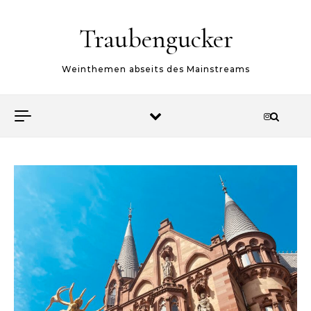
Skip to content
Traubengucker
Weinthemen abseits des Mainstreams