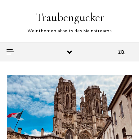
Skip to content
Traubengucker
Weinthemen abseits des Mainstreams