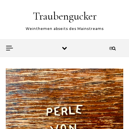
Skip to content
Traubengucker
Weinthemen abseits des Mainstreams