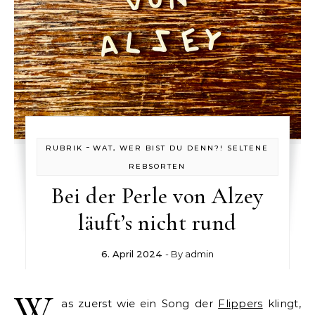
-
RUBRIK
WAT, WER BIST DU DENN?! SELTENE
REBSORTEN
Bei der Perle von Alzey
läuft’s nicht rund
6. April 2024
- By
admin
W
as zuerst wie ein Song der
Flippers
klingt,