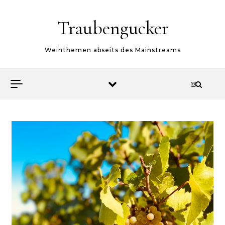
Skip to content
Traubengucker
Weinthemen abseits des Mainstreams