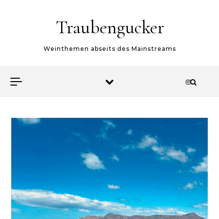
Skip to content
Traubengucker
Weinthemen abseits des Mainstreams